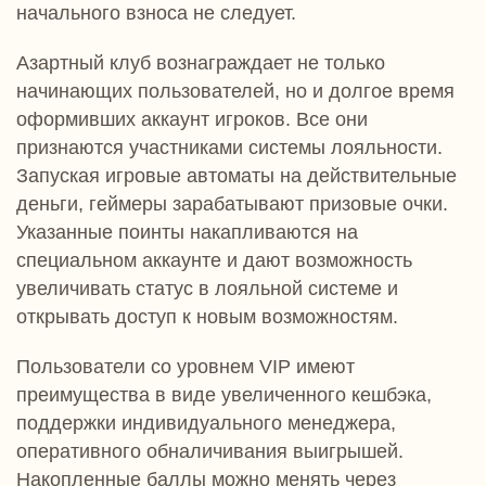
начального взноса не следует.
Азартный клуб вознаграждает не только
начинающих пользователей, но и долгое время
оформивших аккаунт игроков. Все они
признаются участниками системы лояльности.
Запуская игровые автоматы на действительные
деньги, геймеры зарабатывают призовые очки.
Указанные поинты накапливаются на
специальном аккаунте и дают возможность
увеличивать статус в лояльной системе и
открывать доступ к новым возможностям.
Пользователи со уровнем VIP имеют
преимущества в виде увеличенного кешбэка,
поддержки индивидуального менеджера,
оперативного обналичивания выигрышей.
Накопленные баллы можно менять через