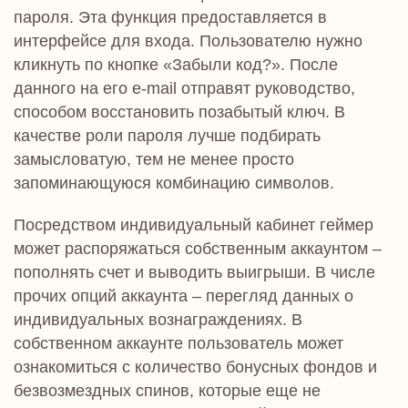
пароля. Эта функция предоставляется в
интерфейсе для входа. Пользователю нужно
кликнуть по кнопке «Забыли код?». После
данного на его e-mail отправят руководство,
способом восстановить позабытый ключ. В
качестве роли пароля лучше подбирать
замысловатую, тем не менее просто
запоминающуюся комбинацию символов.
Посредством индивидуальный кабинет геймер
может распоряжаться собственным аккаунтом –
пополнять счет и выводить выигрыши. В числе
прочих опций аккаунта – перегляд данных о
индивидуальных вознаграждениях. В
собственном аккаунте пользователь может
ознакомиться с количество бонусных фондов и
безвозмездных спинов, которые еще не