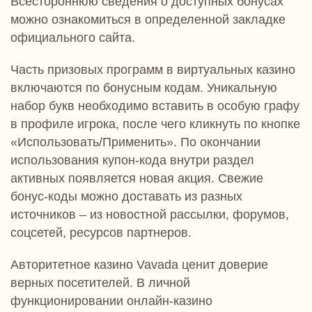
Всестороннюю сведения о доступных бонусах
можно ознакомиться в определенной закладке
официального сайта.
Часть призовых программ в виртуальных казино
включаются по бонусным кодам. Уникальную
набор букв необходимо вставить в особую графу
в профиле игрока, после чего кликнуть по кнопке
«Использовать/Применить». По окончании
использования купон-кода внутри раздел
активных появляется новая акция. Свежие
бонус-коды можно доставать из разных
источников – из новостной рассылки, форумов,
соцсетей, ресурсов партнеров.
Авторитетное казино Vavada ценит доверие
верных посетителей. В личной
функционировании онлайн-казино