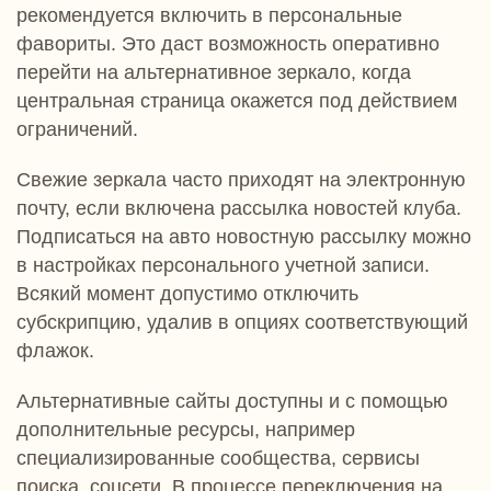
рекомендуется включить в персональные
фавориты. Это даст возможность оперативно
перейти на альтернативное зеркало, когда
центральная страница окажется под действием
ограничений.
Свежие зеркала часто приходят на электронную
почту, если включена рассылка новостей клуба.
Подписаться на авто новостную рассылку можно
в настройках персонального учетной записи.
Всякий момент допустимо отключить
субскрипцию, удалив в опциях соответствующий
флажок.
Альтернативные сайты доступны и с помощью
дополнительные ресурсы, например
специализированные сообщества, сервисы
поиска, соцсети. В процессе переключения на