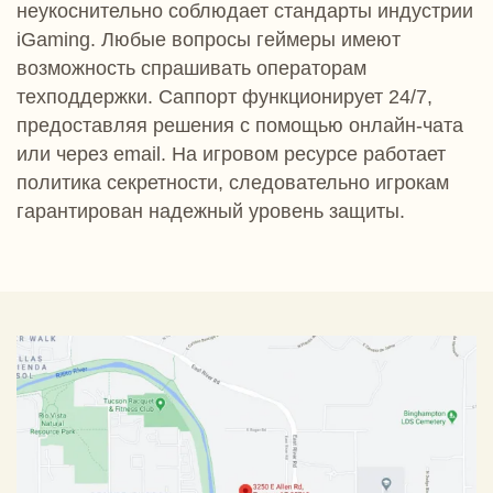
неукоснительно соблюдает стандарты индустрии
iGaming. Любые вопросы геймеры имеют
возможность спрашивать операторам
техподдержки. Саппорт функционирует 24/7,
предоставляя решения с помощью онлайн-чата
или через email. На игровом ресурсе работает
политика секретности, следовательно игрокам
гарантирован надежный уровень защиты.