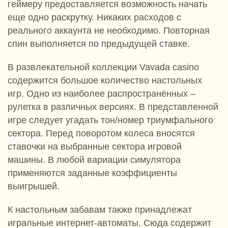
геймеру предоставляется возможность начать
еще одно раскрутку. Никаких расходов с
реального аккаунта не необходимо. Повторная
спин выполняется по предыдущей ставке.
В развлекательной коллекции Vavada casino
содержится большое количество настольных
игр. Одно из наиболее распространённых –
рулетка в различных версиях. В представленной
игре следует угадать тон/номер триумфального
сектора. Перед поворотом колеса вносятся
ставочки на выбранные сектора игровой
машины. В любой вариации симулятора
применяются заданные коэффициенты
выигрышей.
К настольным забавам также принадлежат
игральные интернет-автоматы. Сюда содержит