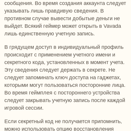
сообщения. Во время создания аккаунта следует
указывать лишь правдивую сведения. В
противном случае вывести добытые деньги не
выйдет. Всякий геймер может открыть в Vavada
лишь единственную учетную запись.
В грядущем доступ в индивидуальный профиль
происходит с применением учетного имени и
секретного кода, установленных в момент учета.
Эту сведения следует держать в секрете. Не
следует запоминать ключ доступа на гаджетах,
которыми могут пользоваться посторонние лица.
Во время геймплея с постороннего устройства
следует закрывать учетную запись после каждой
игровой сессии.
Если секретный код не получается припомнить,
можно использовать опцию восстановления