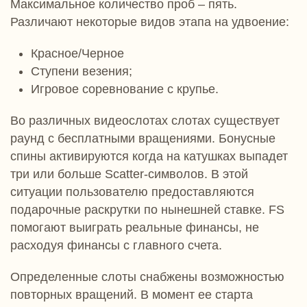
Максимальное количество проб – пять.
Различают некоторые видов этапа на удвоение:
Красное/Черное
Ступени везения;
Игровое соревнование с крупье.
Во различных видеослотах слотах существует
раунд с бесплатными вращениями. Бонусные
спины активируются когда на катушках выпадет
три или больше Scatter-символов. В этой
ситуации пользователю предоставляются
подарочные раскрутки по нынешней ставке. FS
помогают выиграть реальные финансы, не
расходуя финансы с главного счета.
Определенные слоты снабжены возможностью
повторных вращений. В момент ее старта