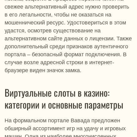
свежее альтернативный адрес нужно проверить
в его легальности, чтобы не оказаться на
мошеннический ресурс. Удостовериться в этом
удастся, осмотрев существование на
альтернативном сайте данных о лицензии. Также
дополнительный среди признаков аутентичного
портала – безопасный формат подключения. В
случае возле адресной строки в интернет-
браузере виден значок замка.
Виртуальные слоты в казино:
категории и основные параметры
На формальном портале Вавада предложен
обширный ассортимент игр на удачу и игровых
машин. Одна из наиболее многочисленных