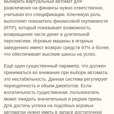
Выбирать виртуальный автомат для
развлечения на финансы нужно ответственно,
учитывая его спецификации. Ключевую роль
выполняет показатель финансовой окупаемости
(RTP), который показывает возможность
возвращения части денег в длительной
перспективе. Игровые машины в игорных
заведениях имеют возврат средств 97% и более,
что обеспечивает высокие шансы на успех.
Ещё один существенный параметр, что должен
приниматься во внимание при выборе автомата,
это нестабильность. Данная система регулирует
периодичность и объем джекпотов. Если
волатильность существенная, пользователь
может ожидать значительные и редкие призы.
Для достичь успеха на подобных игровых
автоматах нужно иметь в запасе достаточную