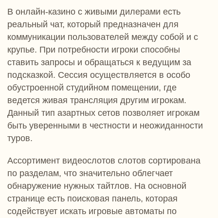
В онлайн-казино с живыми дилерами есть
реальный чат, который предназначен для
коммуникации пользователей между собой и с
крупье. При потребности игроки способны
ставить запросы и обращаться к ведущим за
подсказкой. Сессия осуществляется в особо
обустроенной студийном помещении, где
ведется живая трансляция другим игрокам.
Данный тип азартных сетов позволяет игрокам
быть уверенными в честности и неожиданности
туров.
Ассортимент видеослотов слотов сортирована
по разделам, что значительно облегчает
обнаружение нужных тайтлов. На основной
странице есть поисковая панель, которая
содействует искать игровые автоматы по