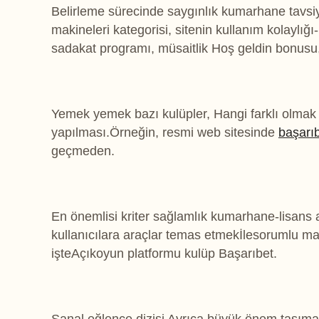
Belirleme sürecinde saygınlık kumarhane tavsiye
makineleri kategorisi, sitenin kullanım kolayl
sadakat programı, müsaitlik Hoş geldin bonusu, 
Yemek yemek bazı kulüpler, Hangi farklı olmak y
yapılması.Örneğin, resmi web sitesinde
başarı
geçmeden.
En önemlisi kriter sağlamlık kumarhane-lisans 
kullanıcılara araçlar temas etmekİlesorumlu mak
işteAçıkoyun platformu kulüp Başarıbet.