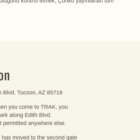
ğruluğunu kontrol etmek, Çünkü yayınlanan tüm
on
h Blvd. Tucson, AZ 85718
n you come to TRAK, you
rk along Edith Blvd.
ot permitted anywhere else.
 has moved to the second gate