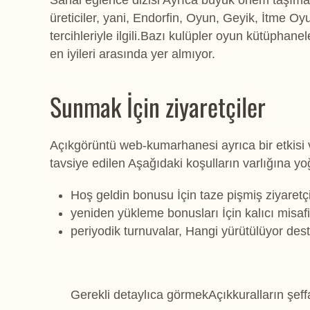
Sanal eğlence dizisi Ayrıca büyük önem taşımakt
üreticiler, yani, Endorfin, Oyun, Geyik, İtme O
tercihleriyle ilgili.Bazı kulüpler oyun kütüpha
en iyileri arasında yer almıyor.
Sunmak İçin ziyaretçiler
Açıkgörüntü web-kumarhanesi ayrıca bir etkisi 
tavsiye edilen Aşağıdaki koşulların varlığına yo
Hoş geldin bonusu İçin taze pişmiş ziyaretçi
yeniden yükleme bonusları İçin kalıcı misafi
periyodik turnuvalar, Hangi yürütülüyor desteğ
Gerekli detaylıca görmekAçıkkuralların şeffa