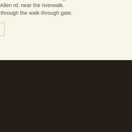
 Allen rd. near the riverwalk.
 through the walk-through gate.