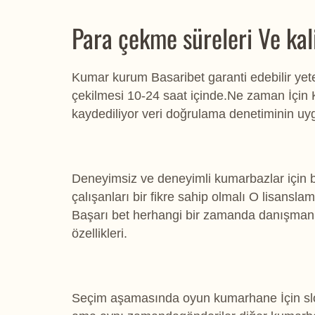
Para çekme süreleri Ve kal
Kumar kurum Basaribet garanti edebilir yete
çekilmesi 10-24 saat içinde.Ne zaman İçin 
kaydediliyor veri doğrulama denetiminin uyg
Deneyimsiz ve deneyimli kumarbazlar için 
çalışanları bir fikre sahip olmalı O lisansl
Başarı bet herhangi bir zamanda danışmanlı
özellikleri.
Seçim aşamasında oyun kumarhane İçin slot 