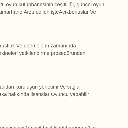
i, oyun kütüphanesinin çeşitliliği, güncel oyun
 kumarhane.Arzu edilen işteAçıkbonuslar Ve
 dürüstlük Ve ödemelerin zamanında
akineleri yetkilendirme prosedüründen
 yandan kuruluşun yönetimi Ve sağlar
aka hakkında lisanslar Oyuncu yapabilir