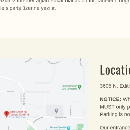
ar V İnternet ağları.Fakat olacak bu tür ifadelerin do
e sipariş üzerine yazılır.
Locati
3605 N. Edit
NOTICE:
Whe
MUST only pa
Parking is n
Our entrance