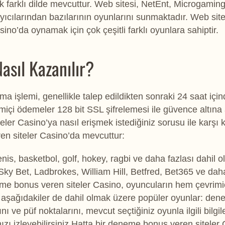
ok farklı dilde mevcuttur. Web sitesi, NetEnt, Microgam
yıcılarından bazılarının oyunlarını sunmaktadır. Web site
no’da oynamak için çok çeşitli farklı oyunlara sahiptir.
asıl Kazanılır?
ma işlemi, genellikle talep edildikten sonraki 24 saat içind
içi ödemeler 128 bit SSL şifrelemesi ile güvence altına 
ler Casino’ya nasıl erişmek istediğiniz sorusu ile karş
en siteler Casino’da mevcuttur:
tenis, basketbol, golf, hokey, ragbi ve daha fazlası dahil o
y Bet, Ladbrokes, William Hill, Betfred, Bet365 ve daha f
eme bonus veren siteler Casino, oyuncuların hem çevrimi
e aşağıdakiler de dahil olmak üzere popüler oyunlar: den
nı ve püf noktalarını, mevcut seçtiğiniz oyunla ilgili bilgi
ınızı izleyebilirsiniz.Hatta bir deneme bonus veren sitel