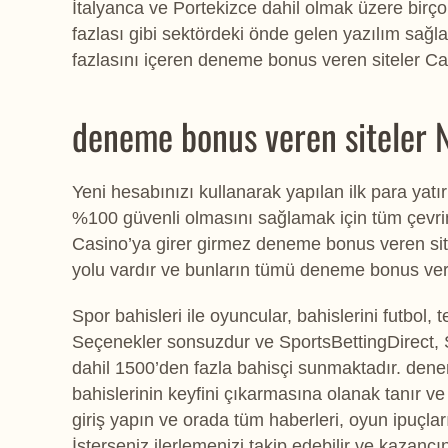
İtalyanca ve Portekizce dahil olmak üzere birç
fazlası gibi sektördeki önde gelen yazılım sağla
fazlasını içeren deneme bonus veren siteler Casi
deneme bonus veren siteler N
Yeni hesabınızı kullanarak yapılan ilk para yatır
%100 güvenli olmasını sağlamak için tüm çevrim
Casino’ya girer girmez deneme bonus veren site
yolu vardır ve bunların tümü deneme bonus ver
Spor bahisleri ile oyuncular, bahislerini futbol, 
Seçenekler sonsuzdur ve SportsBettingDirect, Sk
dahil 1500’den fazla bahisçi sunmaktadır. den
bahislerinin keyfini çıkarmasına olanak tanır v
giriş yapın ve orada tüm haberleri, oyun ipuçları
İsterseniz ilerlemenizi takip edebilir ve kazanc