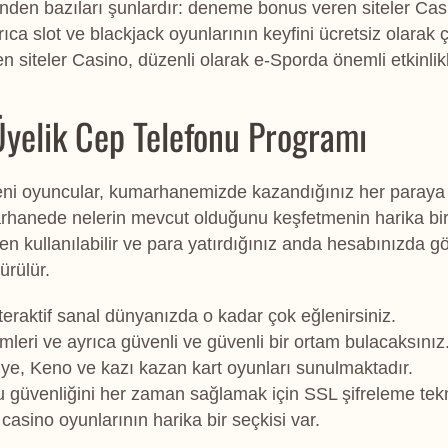
n bazıları şunlardır: deneme bonus veren siteler Casino
ıca slot ve blackjack oyunlarının keyfini ücretsiz olarak 
n siteler Casino, düzenli olarak e-Sporda önemli etkinlik
Üyelik Cep Telefonu Programı
ni oyuncular, kumarhanemizde kazandığınız her paraya e
arhanede nelerin mevcut olduğunu keşfetmenin harika bir 
n kullanılabilir ve para yatırdığınız anda hesabınızda g
ürülür.
nteraktif sanal dünyanızda o kadar çok eğlenirsiniz.
mleri ve ayrıca güvenli ve güvenli bir ortam bulacaksınız
ye, Keno ve kazı kazan kart oyunları sunulmaktadır.
güvenliğini her zaman sağlamak için SSL şifreleme teknol
asino oyunlarının harika bir seçkisi var.