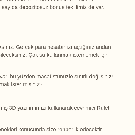
k sayıda depozitosuz bonus teklifimiz de var.
sınız. Gerçek para hesabınızı açtığınız andan
bileceksiniz. Çok su kullanmak istememek için
var, bu yüzden masaüstünüzle sınırlı değilsiniz!
mak ister misiniz?
miş 3D yazılımımızı kullanarak çevrimiçi Rulet
nekleri konusunda size rehberlik edecektir.