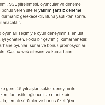
sistemi. SSL şifrelemesi, oyuncular ve deneme
e bonus veren siteler
yatırım şartsız deneme
oldurmanız gerekecektir. Bunu yaptıktan sonra,
llanacaktır.
 oyunları seçimiyle oyun deneyiminizi en üst
yi yönetilen, köklü bir çevrimiçi kumarhanedir.
umarhane oyunları sunar ve bonus promosyonları
iteler Casino web sitesine ve kumarhane
e göre. 15 yılı aşkın sektör deneyimi ile
en, fantastik, eğlenceli ve otantik bir
da, temalı sürümler ve bonus özelliği ve