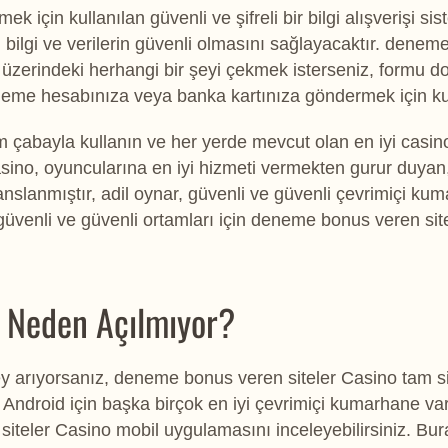
ek için kullanılan güvenli ve şifreli bir bilgi alışverişi 
bilgi ve verilerin güvenli olmasını sağlayacaktır. denem
üzerindeki herhangi bir şeyi çekmek isterseniz, formu d
 ödeme hesabınıza veya banka kartınıza göndermek için ku
çabayla kullanın ve her yerde mevcut olan en iyi casino
no, oyuncularına en iyi hizmeti vermekten gurur duyan, i
nslanmıştır, adil oynar, güvenli ve güvenli çevrimiçi k
, güvenli ve güvenli ortamları için deneme bonus veren s
e Neden Açılmıyor?
y arıyorsanız, deneme bonus veren siteler Casino tam siz
 Android için başka birçok en iyi çevrimiçi kumarhane vark
eler Casino mobil uygulamasını inceleyebilirsiniz. Bura