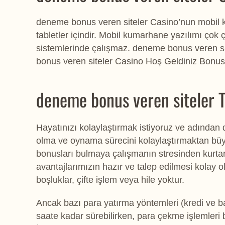
deneme bonus veren siteler Casino’nun mobil kum
tabletler içindir. Mobil kumarhane yazılımı çok ç
sistemlerinde çalışmaz. deneme bonus veren sit
bonus veren siteler Casino Hoş Geldiniz Bonus
deneme bonus veren siteler T
Hayatınızı kolaylaştırmak istiyoruz ve adından 
olma ve oynama sürecini kolaylaştırmaktan büyü
bonusları bulmaya çalışmanın stresinden kurtar
avantajlarımızın hazır ve talep edilmesi kolay 
boşluklar, çifte işlem veya hile yoktur.
Ancak bazı para yatırma yöntemleri (kredi ve ba
saate kadar sürebilirken, para çekme işlemleri