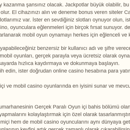
ay kazanma şansınız olacak. Jackpotlar büyük olabilir, b
ız olur. El cihazınızı alın ve deneme bonus veren sitel
otlarımız var. İster en sevdiğiniz slotları oynuyor olun, i
ino, oyunculara eğlenmeleri için birçok fırsat sunuyor. 
arlanarak mobil oyun oynamayı herkes için eğlenceli ve ko
yapabileceğiniz benzersiz bir kullanıcı adı ve şifre verec
mobil oyunları, gerçek parayla veya ücretsiz olarak oyna
lgisayarda hızlıca kaydırmaya ve dokunmaya başlayın.
ih edin, ister doğrudan online casino hesabına para yatırm
i ve mobil casino oyunlarında en iyisini sunar ve mevcut
umarhanesinin Gerçek Paralı Oyun içi bahis bölümü olan 
 yapmalarını kolaylaştırmak için özel olarak tasarlanmışt
içi hem de mobil casino oyuncularını aynı dünyaya getir
larının keyfini artık gerçek zamanlı olarak çıkarabilirs