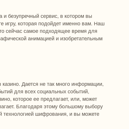
са и безупречный сервис, в котором вы
те игру, которая подойдет именно вам. Наш
что сейчас самое подходящее время для
графической анимацией и изобретательным
в казино. Дается не так много информации,
бытий для всех социальных событий,
зино, которое ее предлагает, или, может
длагает. Благодаря этому большому выбору
й технологией шифрования, и вы можете