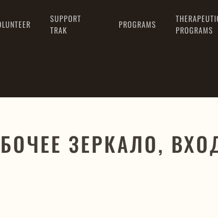
SUPPORT
THERAPEUTI
OLUNTEER
PROGRAMS
TRAK
PROGRAMS
АБОЧЕЕ ЗЕРКАЛО, ВХО