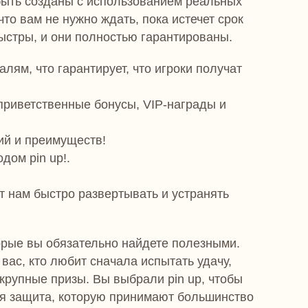
 быть созданы с использованием реальных
то вам не нужно ждать, пока истечет срок
ыстры, и они полностью гарантированы.
лям, что гарантирует, что игроки получат
 приветственные бонусы, VIP-награды и
ций и преимуществ!
дом pin up!.
т нам быстро развертывать и устранять
орые вы обязательно найдете полезными.
 вас, кто любит сначала испытать удачу,
крупные призы. Вы выбрали pin up, чтобы
ная защита, которую принимают большинство