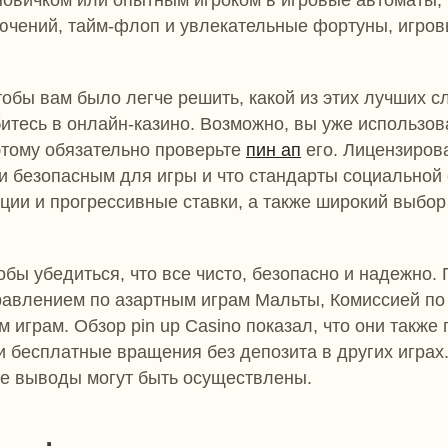
 новичком или опытным игроком в игровые автоматы,
ючений, тайм-флоп и увлекательные фортуны, игров
обы вам было легче решить, какой из этих лучших с
итесь в онлайн-казино. Возможно, вы уже использов
этому обязательно проверьте
пин ап
его. Лицензирова
 и безопасным для игры и что стандарты социальной
 и прогрессивные ставки, а также широкий выбор и
обы убедиться, что все чисто, безопасно и надежно.
равлением по азартным играм Мальты, Комиссией по
м играм. Обзор pin up Casino показал, что они такж
и бесплатные вращения без депозита в других играх. E
ые выводы могут быть осуществлены.