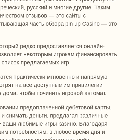
реческий, русский и многие другие. Таким
личеством отзывов — это сайты с
тывающая часть обзора pin up Casino — это
 который редко предоставляется онлайн-
 позволяет некоторым игрокам финансировать
й список предлагаемых игр.
ются практически мгновенно и напрямую
мотрят на все доступные им привилегии
з дома, чтобы починить игровой автомат.
зовании предоплаченной дебетовой карты,
ь и снимать деньги, предлагая различные
се ваши любимые игры казино. Благодаря
ашим потребностям, в любое время дня и