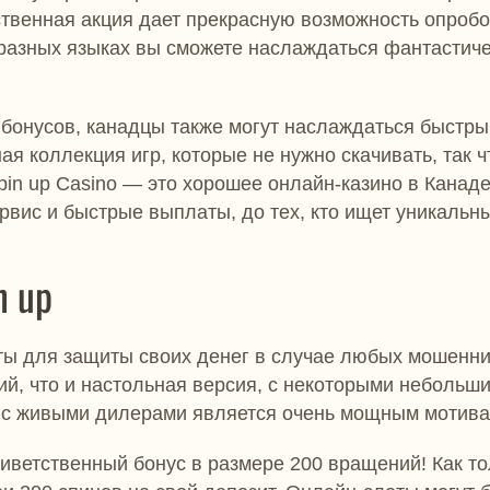
тственная акция дает прекрасную возможность опроб
 разных языках вы сможете наслаждаться фантастич
бонусов, канадцы также могут наслаждаться быстр
ная коллекция игр, которые не нужно скачивать, так
pin up Casino — это хорошее онлайн-казино в Канаде 
рвис и быстрые выплаты, до тех, кто ищет уникальн
n up
ы для защиты своих денег в случае любых мошеннич
ий, что и настольная версия, с некоторыми небольш
ра с живыми дилерами является очень мощным мотив
риветственный бонус в размере 200 вращений! Как то