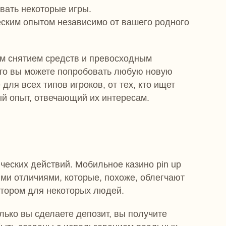
овать некоторые игры.
еским опытом независимо от вашего родного
ым снятием средств и превосходным
 что вы можете попробовать любую новую
для всех типов игроков, от тех, кто ищет
ый опыт, отвечающий их интересам.
еских действий. Мобильное казино pin up
ими отличиями, которые, похоже, облегчают
атором для некоторых людей.
лько вы сделаете депозит, вы получите