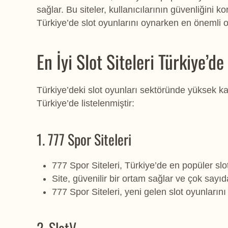
sağlar. Bu siteler, kullanıcılarının güvenliğini
Türkiye’de slot oyunlarını oynarken en önemli ola
En İyi Slot Siteleri Türkiye’de
Türkiye’deki slot oyunları sektöründe yüksek kali
Türkiye’de listelenmiştir:
1. 777 Spor Siteleri
777 Spor Siteleri, Türkiye’de en popüler slo
Site, güvenilir bir ortam sağlar ve çok sayı
777 Spor Siteleri, yeni gelen slot oyunlarını 
2. SlotV