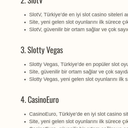
SlotV, Türkiye’de en iyi slot casino siteleri a
Site, yeni gelen slot oyunlarını ilk sürece çık
SlotV, güvenilir bir ortam sağlar ve çok say
3. Slotty Vegas
Slotty Vegas, Türkiye’de en popüler slot oyu
Site, güvenilir bir ortam sağlar ve çok sayı
Slotty Vegas, yeni gelen slot oyunlarını ilk s
4. CasinoEuro
CasinoEuro, Türkiye’de en iyi slot casino sit
Site, yeni gelen slot oyunlarını ilk sürece çık