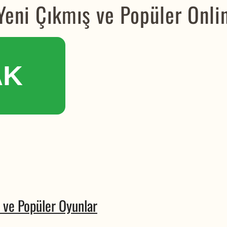
 Yeni Çıkmış ve Popüler Onli
AK
r ve Popüler Oyunlar