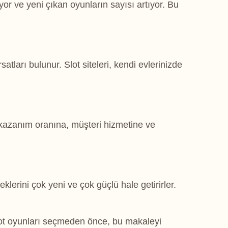
üyor ve yeni çıkan oyunların sayısı artıyor. Bu
satları bulunur. Slot siteleri, kendi evlerinizde
ine, kazanım oranına, müşteri hizmetine ve
eklerini çok yeni ve çok güçlü hale getirirler.
. Slot oyunları seçmeden önce, bu makaleyi