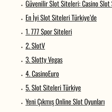
Güvenilir Slot Siteleri: Casino Slot 
En İyi Slot Siteleri Türkiye’de
1. 777 Spor Siteleri
2. SlotV
3. Slotty Vegas
4. CasinoEuro
5. Slot Siteleri Türkiye
Yeni Çıkmış Online Slot Oyunları