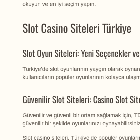
okuyun ve en iyi seçim yapın.
Slot Casino Siteleri Türkiye
Slot Oyun Siteleri: Yeni Seçenekler v
Türkiye’de slot oyunlarının yaygın olarak oynan
kullanıcıların popüler oyunlarının kolayca ulaşm
Güvenilir Slot Siteleri: Casino Slot Sit
Güvenilir ve güvenli bir ortam sağlamak için, Tür
güvenilir bir şekilde oyunlarınızı oynayabilirsin
Slot casino siteleri, Türkiye’de popüler oyunlar