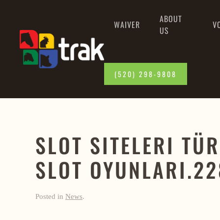
ABOUT
WAIVER
V
Skip to main content
US
(520) 298-9808
SLOT SITELERI TÜ
SLOT OYUNLARI.22
Posted in
News
.