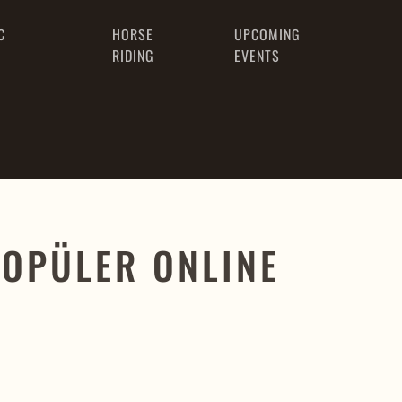
C
HORSE
UPCOMING
RIDING
EVENTS
 POPÜLER ONLINE