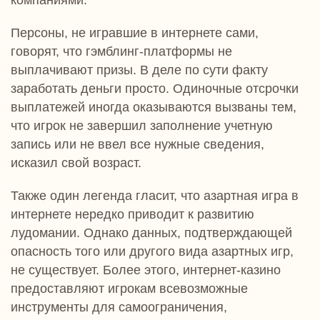
компаниями.
Персоны, не игравшие в интернете сами,
говорят, что гэмблинг-платформы не
выплачивают призы. В деле по сути факту
заработать деньги просто. Одиночные отсрочки
выплатежей иногда оказываются вызваны тем,
что игрок не завершил заполнение учетную
запись или не ввел все нужные сведения,
исказил свой возраст.
Также один легенда гласит, что азартная игра в
интернете нередко приводит к развитию
лудомании. Однако данных, подтверждающей
опасность того или другого вида азартных игр,
не существует. Более этого, интернет-казино
предоставляют игрокам всевозможные
инструменты для самоограничения,