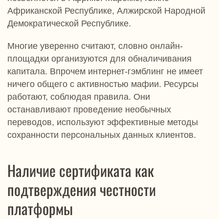
Африканской Республике, Алжирской Народной
Демократической Республике.
Многие уверенно считают, словно онлайн-
площадки организуются для обналичивания
капитала. Впрочем интернет-гэмблинг не имеет
ничего общего с активностью мафии. Ресурсы
работают, соблюдая правила. Они
останавливают проведение необычных
переводов, используют эффективные методы
сохранности персональных данных клиентов.
Наличие сертификата как
подтверждения честности
платформы