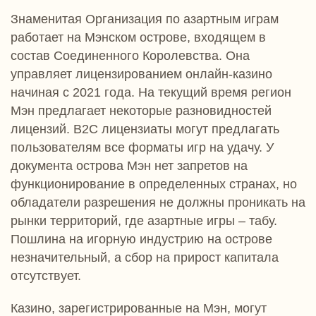
Знаменитая Организация по азартным играм
работает на Мэнском острове, входящем в
состав Соединенного Королевства. Она
управляет лицензированием онлайн-казино
начиная с 2021 года. На текущий время регион
Мэн предлагает некоторые разновидностей
лицензий. B2C лицензиаты могут предлагать
пользователям все форматы игр на удачу. У
документа острова Мэн нет запретов на
функционирование в определенных странах, но
обладатели разрешения не должны проникать на
рынки территорий, где азартные игры – табу.
Пошлина на игорную индустрию на острове
незначительный, а сбор на прирост капитала
отсутствует.
Казино, зарегистрированные на Мэн, могут