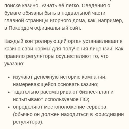
поиске казино. Узнать её легко. Сведения о
бумаге обязаны быть в подвальной части
главной страницы игорного дома, как, например,
в Покердом официальный сайт.
Каждый контролирующий орган устанавливает к
казино свои нормы для получения лицензии. Как
правило регуляторы осуществляют то, что
указано:
изучают денежную историю компании,
намеревающейся основать казино;
тщательно рассматривают бизнес-план и
испытывают используемое ПО;
определяют местоположение сервера
(обычно он должен находиться в юрисдикции
регулятора).