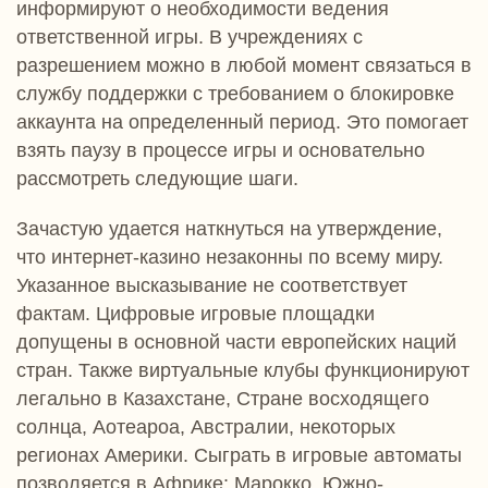
информируют о необходимости ведения
ответственной игры. В учреждениях с
разрешением можно в любой момент связаться в
службу поддержки с требованием о блокировке
аккаунта на определенный период. Это помогает
взять паузу в процессе игры и основательно
рассмотреть следующие шаги.
Зачастую удается наткнуться на утверждение,
что интернет-казино незаконны по всему миру.
Указанное высказывание не соответствует
фактам. Цифровые игровые площадки
допущены в основной части европейских наций
стран. Также виртуальные клубы функционируют
легально в Казахстане, Стране восходящего
солнца, Аотеароа, Австралии, некоторых
регионах Америки. Сыграть в игровые автоматы
позволяется в Африке: Марокко, Южно-