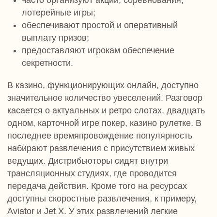
часто организуют акции, соревнования,
лотерейные игры;
обеспечивают простой и оперативный
выплату призов;
предоставляют игрокам обеспечение
секретности.
В казино, функционирующих онлайн, доступно
значительное количество увеселений. Разговор
касается о актуальных и ретро слотах, двадцать
одном, карточной игре покер, казино рулетке. В
последнее времяпровождение популярность
набирают развлечения с присутствием живых
ведущих. Дистрибьюторы сидят внутри
трансляционных студиях, где проводится
передача действия. Кроме того на ресурсах
доступны скоростные развлечения, к примеру,
Aviator и Jet X. У этих развлечений легкие