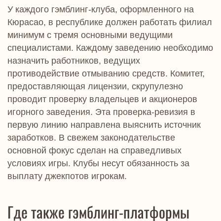
У каждого гэмблинг-клуба, оформленного на
Кюрасао, в республике должен работать филиал
минимум с тремя основными ведущими
специалистами. Каждому заведению необходимо
назначить работников, ведущих
противодействие отмыванию средств. Комитет,
предоставляющая лицензии, скрупулезно
проводит проверку владельцев и акционеров
игорного заведения. Эта проверка-ревизия в
первую линию направлена выяснить источник
заработков. В свежем законодательстве
основной фокус сделан на справедливых
условиях игры. Клубы несут обязанность за
выплату джекпотов игрокам.
Где также гэмблинг-платформы