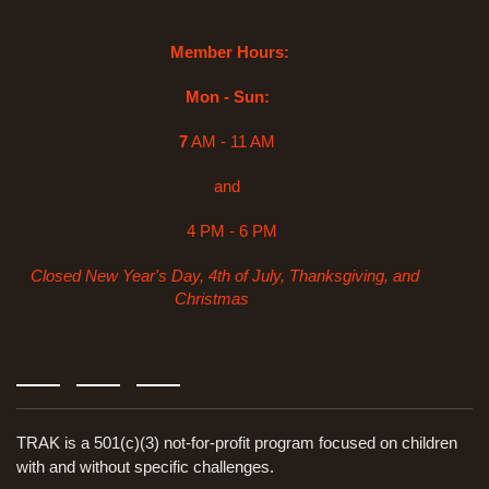
Member Hours:
Mon - Sun:
7
AM - 11 AM
and
4 PM - 6 PM
Closed New Year's Day, 4th of July, Thanksgiving, and
Christmas
TRAK is a 501(c)(3) not-for-profit program focused on children
with and without specific challenges.