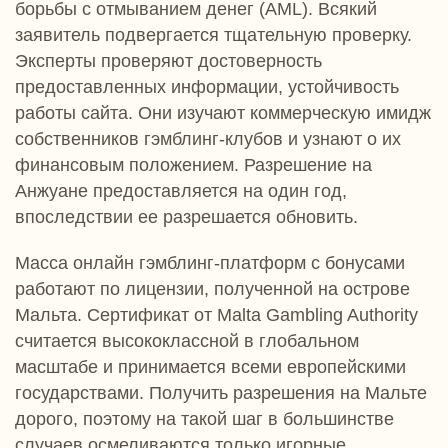
борьбы с отмыванием денег (AML). Всякий
заявитель подвергается тщательную проверку.
Эксперты проверяют достоверность
предоставленных информации, устойчивость
работы сайта. Они изучают коммерческую имидж
собственников гэмблинг-клубов и узнают о их
финансовым положением. Разрешение на
Анжуане предоставляется на один год,
впоследствии ее разрешается обновить.
Масса онлайн гэмблинг-платформ с бонусами
работают по лицензии, полученной на острове
Мальта. Сертификат от Malta Gambling Authority
считается высококлассной в глобальном
масштабе и принимается всеми европейскими
государствами. Получить разрешения на Мальте
дорого, поэтому на такой шаг в большинстве
случаев осмеливаются только игорные