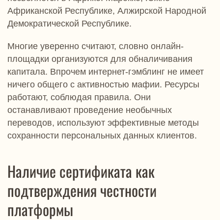
Африканской Республике, Алжирской Народной
Демократической Республике.
Многие уверенно считают, словно онлайн-
площадки организуются для обналичивания
капитала. Впрочем интернет-гэмблинг не имеет
ничего общего с активностью мафии. Ресурсы
работают, соблюдая правила. Они
останавливают проведение необычных
переводов, используют эффективные методы
сохранности персональных данных клиентов.
Наличие сертификата как
подтверждения честности
платформы