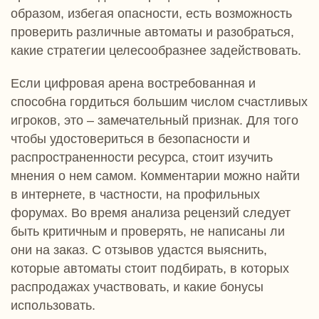
образом, избегая опасности, есть возможность
проверить различные автоматы и разобраться,
какие стратегии целесообразнее задействовать.
Если цифровая арена востребованная и
способна гордиться большим числом счастливых
игроков, это – замечательный признак. Для того
чтобы удостовериться в безопасности и
распространенности ресурса, стоит изучить
мнения о нем самом. Комментарии можно найти
в интернете, в частности, на профильных
форумах. Во время анализа рецензий следует
быть критичным и проверять, не написаны ли
они на заказ. С отзывов удастся выяснить,
которые автоматы стоит подбирать, в которых
распродажах участвовать, и какие бонусы
использовать.