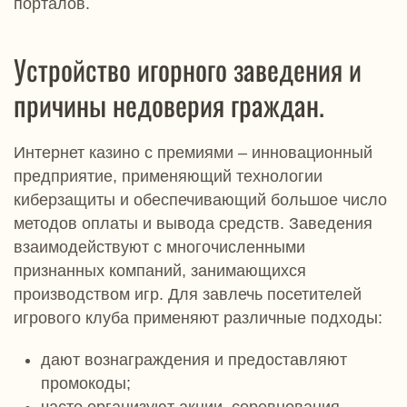
порталов.
Устройство игорного заведения и
причины недоверия граждан.
Интернет казино с премиями – инновационный
предприятие, применяющий технологии
киберзащиты и обеспечивающий большое число
методов оплаты и вывода средств. Заведения
взаимодействуют с многочисленными
признанных компаний, занимающихся
производством игр. Для завлечь посетителей
игрового клуба применяют различные подходы:
дают вознаграждения и предоставляют
промокоды;