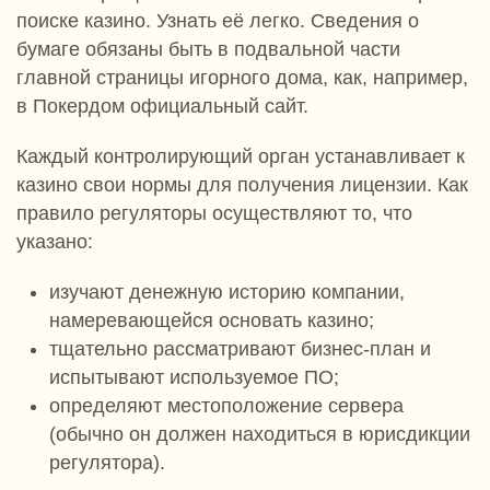
поиске казино. Узнать её легко. Сведения о
бумаге обязаны быть в подвальной части
главной страницы игорного дома, как, например,
в Покердом официальный сайт.
Каждый контролирующий орган устанавливает к
казино свои нормы для получения лицензии. Как
правило регуляторы осуществляют то, что
указано:
изучают денежную историю компании,
намеревающейся основать казино;
тщательно рассматривают бизнес-план и
испытывают используемое ПО;
определяют местоположение сервера
(обычно он должен находиться в юрисдикции
регулятора).