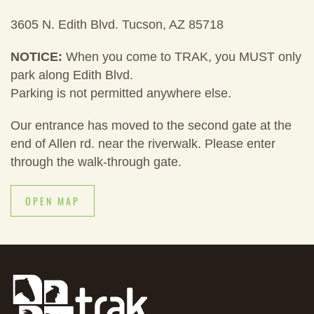
3605 N. Edith Blvd. Tucson, AZ 85718
NOTICE:
When you come to TRAK, you MUST only
park along Edith Blvd.
Parking is not permitted anywhere else.
Our entrance has moved to the second gate at the
end of Allen rd. near the riverwalk. Please enter
through the walk-through gate.
OPEN MAP