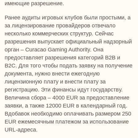
имеющие разрешение.
Ранее аудиты игровых клубов были простыми, а
за лицензирование провайдеров отвечало
несколько коммерческих структур. Сейчас
разрешения выпускает официальный надзорный
орган – Curacao Gaming Authority. Она
предоставляет разрешения категорий B2B и
B2C. Для того чтобы подать заявку на получение
документа, нужно внести ежегодную
лицензионную плату и внести плату за
регистрацию. Эти финансы идут государству.
Величина сбора – 4000 EUR за предоставление
заявки, а также 12000 EUR в календарный год.
Вдобавок необходимо оплачивать размером 250
EUR ежемесячным платежом за использование
URL-адреса.