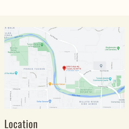
Location