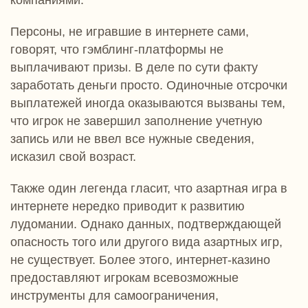
компаниями.
Персоны, не игравшие в интернете сами,
говорят, что гэмблинг-платформы не
выплачивают призы. В деле по сути факту
заработать деньги просто. Одиночные отсрочки
выплатежей иногда оказываются вызваны тем,
что игрок не завершил заполнение учетную
запись или не ввел все нужные сведения,
исказил свой возраст.
Также один легенда гласит, что азартная игра в
интернете нередко приводит к развитию
лудомании. Однако данных, подтверждающей
опасность того или другого вида азартных игр,
не существует. Более этого, интернет-казино
предоставляют игрокам всевозможные
инструменты для самоограничения,