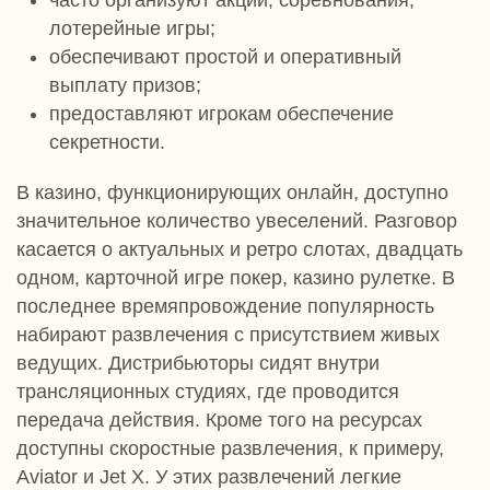
часто организуют акции, соревнования,
лотерейные игры;
обеспечивают простой и оперативный
выплату призов;
предоставляют игрокам обеспечение
секретности.
В казино, функционирующих онлайн, доступно
значительное количество увеселений. Разговор
касается о актуальных и ретро слотах, двадцать
одном, карточной игре покер, казино рулетке. В
последнее времяпровождение популярность
набирают развлечения с присутствием живых
ведущих. Дистрибьюторы сидят внутри
трансляционных студиях, где проводится
передача действия. Кроме того на ресурсах
доступны скоростные развлечения, к примеру,
Aviator и Jet X. У этих развлечений легкие