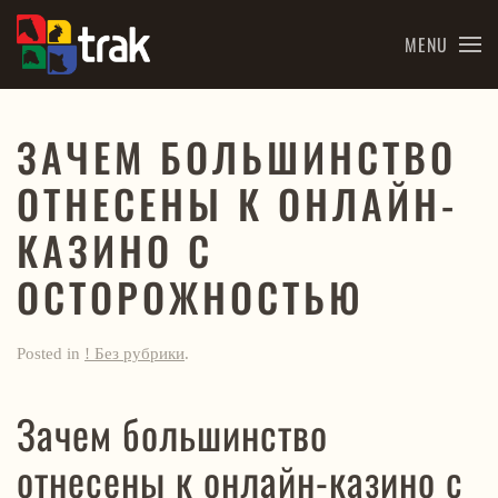
MENU
Skip to main content
ЗАЧЕМ БОЛЬШИНСТВО
ОТНЕСЕНЫ К ОНЛАЙН-
КАЗИНО С
ОСТОРОЖНОСТЬЮ
Posted in
! Без рубрики
.
Зачем большинство
отнесены к онлайн-казино с