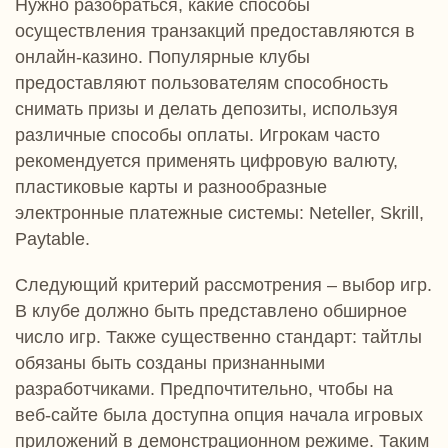
Нужно разобраться, какие способы
осуществления транзакций предоставляются в
онлайн-казино. Популярные клубы
предоставляют пользователям способность
снимать призы и делать депозиты, используя
различные способы оплаты. Игрокам часто
рекомендуется применять цифровую валюту,
пластиковые карты и разнообразные
электронные платежные системы: Neteller, Skrill,
Paytable.
Следующий критерий рассмотрения – выбор игр.
В клубе должно быть представлено обширное
число игр. Также существенно стандарт: тайтлы
обязаны быть созданы признанными
разработчиками. Предпочтительно, чтобы на
веб-сайте была доступна опция начала игровых
приложений в демонстрационном режиме. Таким